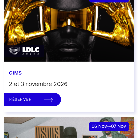
GIMS
2 et 3 novembre 2026
RÉSERVER
06
Nov.
07
Nov.