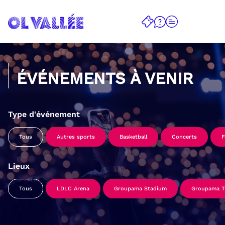
ÉVÉNEMENTS À VENIR
Type d'événement
Tous
Autres sports
Basketball
Concerts
F
Lieux
Tous
LDLC Arena
Groupama Stadium
Groupama Tr