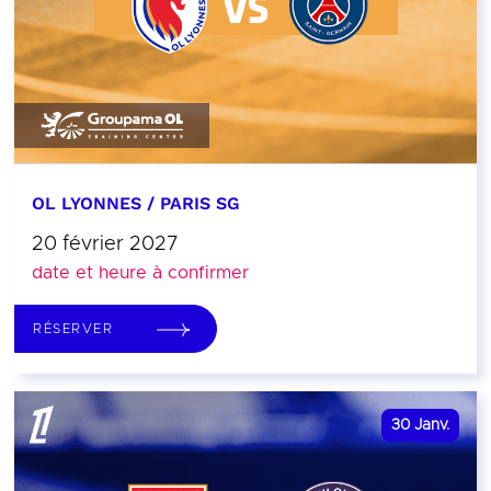
OL LYONNES / PARIS SG
20 février 2027
date et heure à confirmer
RÉSERVER
30
Janv.