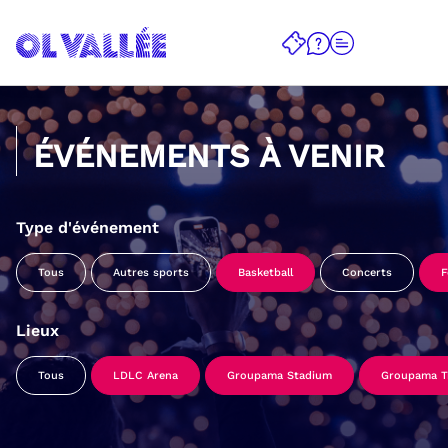
ÉVÉNEMENTS À VENIR
Type d'événement
Tous
Autres sports
Basketball
Concerts
F
Lieux
Tous
LDLC Arena
Groupama Stadium
Groupama Tr