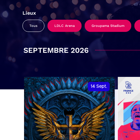
Lieux
Tous
LDLC Arena
Groupama Stadium
SEPTEMBRE 2026
14
Sept.