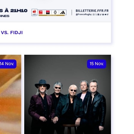
VS. FIDJI
10
14
Nov.
15
Nov.