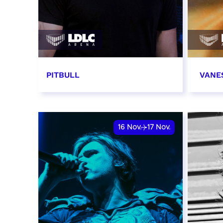
PITBULL
VANE
11 novembre 2026 - 20:00
14 n
RÉSERVER
RÉSER
16
Nov.
17
Nov.