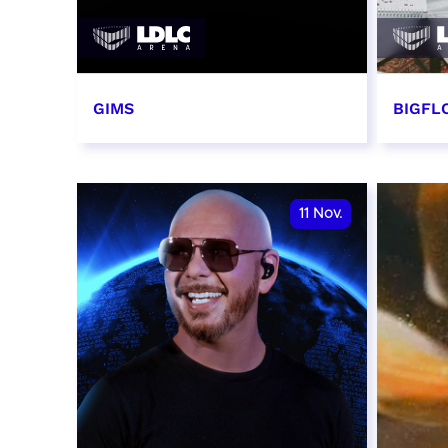
GIMS
BIGFLO
2 et 3 novembre 2026
6 et 
RÉSERVER
RÉSER
11
Nov.