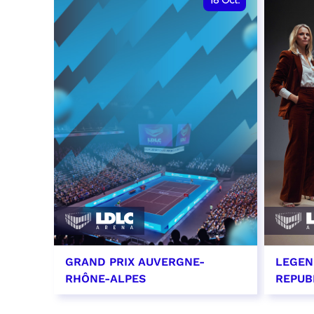
18
Oct.
GRAND PRIX AUVERGNE-
LEGEN
RHÔNE-ALPES
REPUB
18 octobre 2026 - 12:00
29 oc