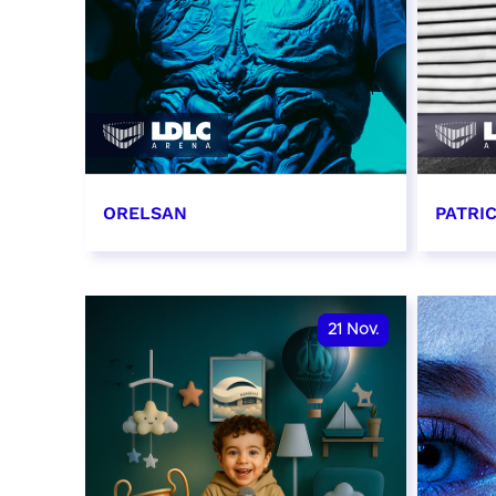
ORELSAN
PATRI
16 et 17 novembre 2026
19 no
RÉSERVER
RÉSER
21
Nov.