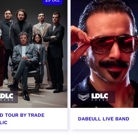
29
Oct.
D TOUR BY TRADE
DABEULL LIVE BAND
LIC
tobre 2026 - 20:00
31 octobre 2026 - 20: