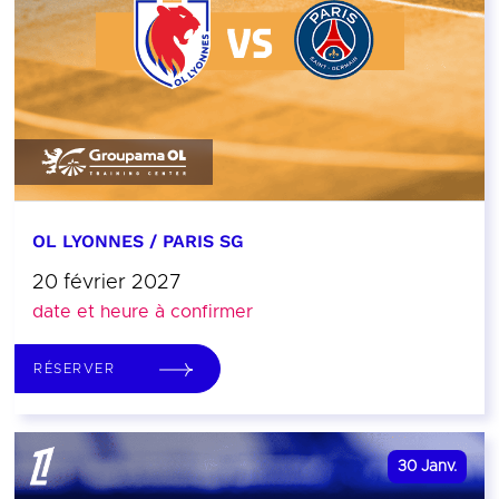
OL LYONNES / PARIS SG
20 février 2027
date et heure à confirmer
RÉSERVER
30
Janv.