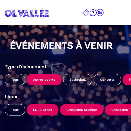
ÉVÉNEMENTS À VENIR
Type d'événement
Tous
Autres sports
Basketball
Concerts
F
Lieux
Tous
LDLC Arena
Groupama Stadium
Groupama Tr