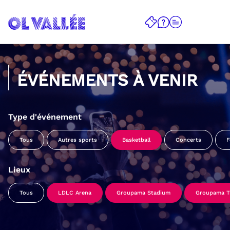
ÉVÉNEMENTS À VENIR
Type d'événement
Tous
Autres sports
Basketball
Concerts
F
Lieux
Tous
LDLC Arena
Groupama Stadium
Groupama Tr