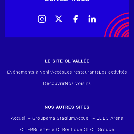
LE SITE OL VALLÉE
Événements à venir
Accès
Les restaurants
Les activités
Découvrir
Nos voisins
NOS AUTRES SITES
Accueil – Groupama Stadium
Accueil – LDLC Arena
OL.FR
Billetterie OL
Boutique OL
OL Groupe