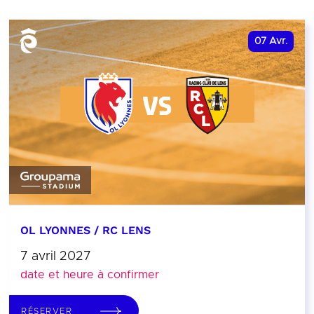
07
Avr.
OL LYONNES / RC LENS
7 avril 2027
date et heure à confirmer
RÉSERVER