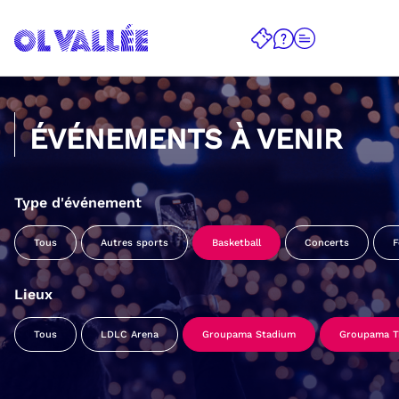
ÉVÉNEMENTS À VENIR
Type d'événement
Tous
Autres sports
Basketball
Concerts
F
Lieux
Tous
LDLC Arena
Groupama Stadium
Groupama Tr