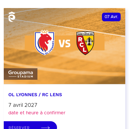
07
Avr.
OL LYONNES / RC LENS
7 avril 2027
date et heure à confirmer
RÉSERVER