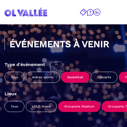
ÉVÉNEMENTS À VENIR
Type d'événement
Tous
Autres sports
Basketball
Concerts
F
Lieux
Tous
LDLC Arena
Groupama Stadium
Groupama Tr