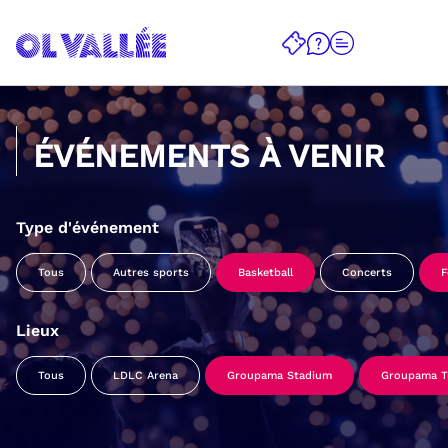
ÉVÉNEMENTS À VENIR
Type d'événement
Tous
Autres sports
Basketball
Concerts
F
Lieux
Tous
LDLC Arena
Groupama Stadium
Groupama Tr