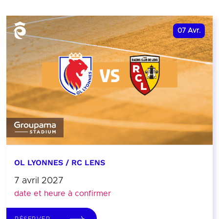
07
Avr.
OL LYONNES / RC LENS
7 avril 2027
date et heure à confirmer
RÉSERVER