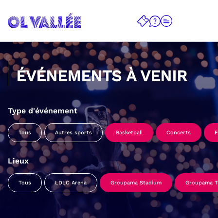
ÉVÉNEMENTS À VENIR
Type d'événement
Tous
Autres sports
Basketball
Concerts
F
Lieux
Tous
LDLC Arena
Groupama Stadium
Groupama Tr