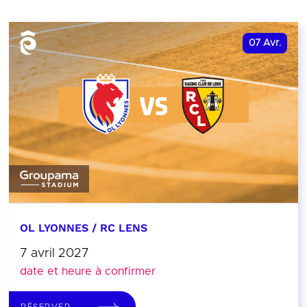
07
Avr.
OL LYONNES / RC LENS
7 avril 2027
date et heure à confirmer
RÉSERVER