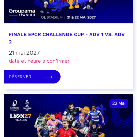
FINALE EPCR CHALLENGE CUP - ADV 1 VS. ADV
2
21 mai 2027
date et heure à confirmer
RÉSERVER
22
Mai