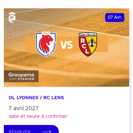
07
Avr.
OL LYONNES / RC LENS
7 avril 2027
date et heure à confirmer
RÉSERVER