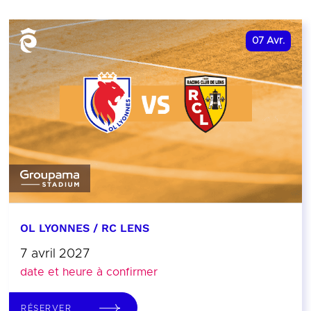
07
Avr.
OL LYONNES / RC LENS
7 avril 2027
date et heure à confirmer
RÉSERVER