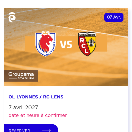
07
Avr.
OL LYONNES / RC LENS
7 avril 2027
date et heure à confirmer
RÉSERVER