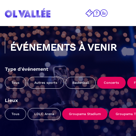
ÉVÉNEMENTS À VENIR
Type d'événement
Tous
Autres sports
Basketball
Concerts
F
Lieux
Tous
LDLC Arena
Groupama Stadium
Groupama Tr