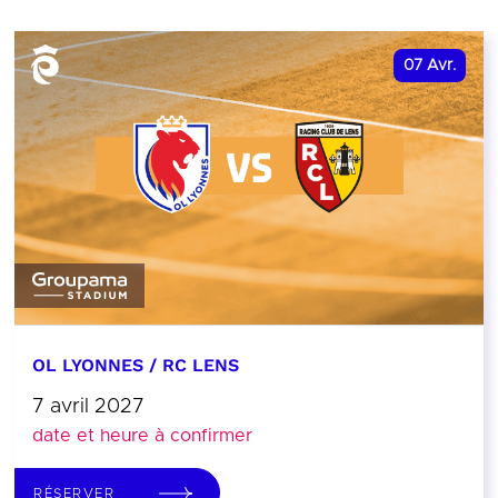
07
Avr.
OL LYONNES / RC LENS
7 avril 2027
date et heure à confirmer
RÉSERVER