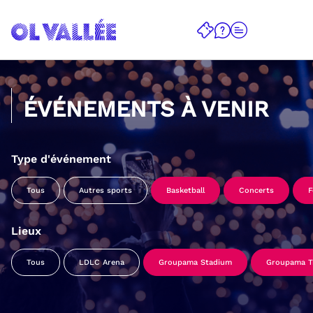
ÉVÉNEMENTS À VENIR
Type d'événement
Tous
Autres sports
Basketball
Concerts
F
Lieux
Tous
LDLC Arena
Groupama Stadium
Groupama Tr