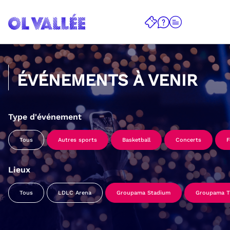
ÉVÉNEMENTS À VENIR
Type d'événement
Tous
Autres sports
Basketball
Concerts
F
Lieux
Tous
LDLC Arena
Groupama Stadium
Groupama Tr