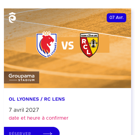
07
Avr.
OL LYONNES / RC LENS
7 avril 2027
date et heure à confirmer
RÉSERVER