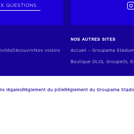
UX QUESTIONS
NOS AUTRES SITES
ivités
Découvrir
Nos voisins
Accueil – Groupama Stadiu
Boutique OL
OL Groupe
OL E
ns légales
Règlement du pôle
Règlement du Groupama Stad