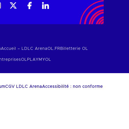
m
Accueil – LDLC Arena
OL.FR
Billetterie OL
ntreprises
OLPLAY
MYOL
ium
CGV LDLC Arena
Accessibilité : non conforme