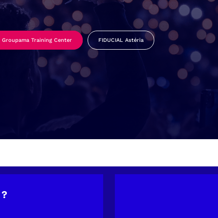
Groupama Training Center
FIDUCIAL Astéria
 ?