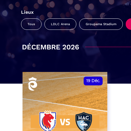
Lieux
Tous
LDLC Arena
Groupama Stadium
DÉCEMBRE 2026
19
Déc.