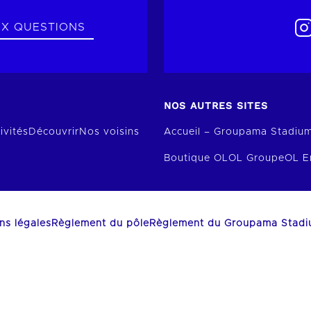
UX QUESTIONS
NOS AUTRES SITES
ivités
Découvrir
Nos voisins
Accueil – Groupama Stadiu
Boutique OL
OL Groupe
OL E
ns légales
Règlement du pôle
Règlement du Groupama Stad