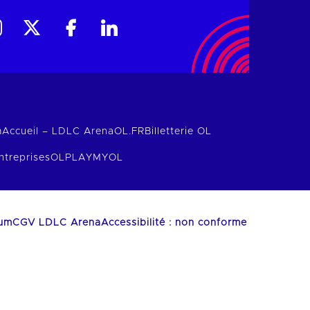
m
Accueil – LDLC Arena
OL.FR
Billetterie OL
ntreprises
OLPLAY
MYOL
ium
CGV LDLC Arena
Accessibilité : non conforme