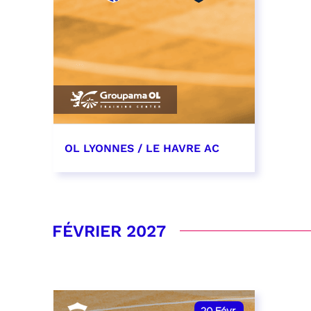
OL LYONNES / LE HAVRE AC
19 décembre 2026
date et heure à confirmer
FÉVRIER 2027
RÉSERVER