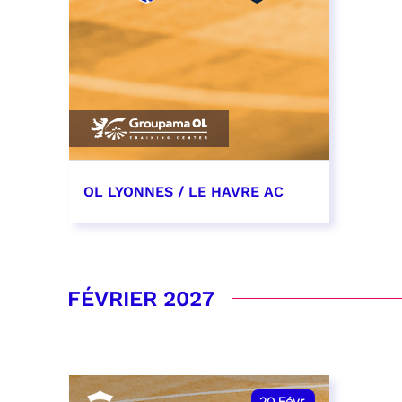
OL LYONNES / LE HAVRE AC
19 décembre 2026
date et heure à confirmer
FÉVRIER 2027
RÉSERVER