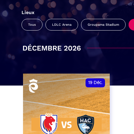
Lieux
Tous
LDLC Arena
Groupama Stadium
DÉCEMBRE 2026
19
Déc.