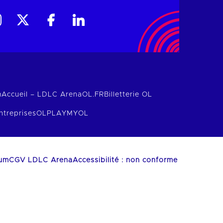
m
Accueil – LDLC Arena
OL.FR
Billetterie OL
ntreprises
OLPLAY
MYOL
ium
CGV LDLC Arena
Accessibilité : non conforme