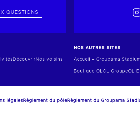
UX QUESTIONS
NOS AUTRES SITES
ivités
Découvrir
Nos voisins
Accueil – Groupama Stadiu
Boutique OL
OL Groupe
OL E
ns légales
Règlement du pôle
Règlement du Groupama Stad