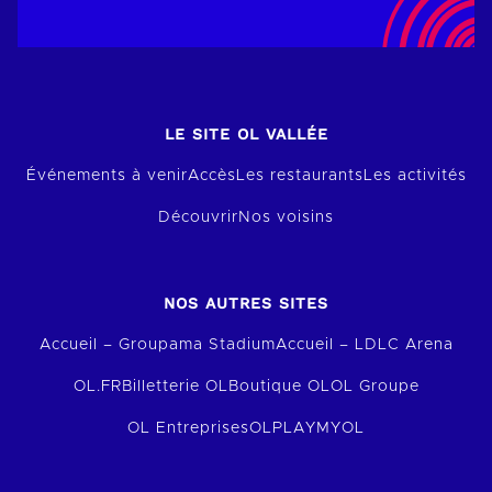
LE SITE OL VALLÉE
Événements à venir
Accès
Les restaurants
Les activités
Découvrir
Nos voisins
NOS AUTRES SITES
Accueil – Groupama Stadium
Accueil – LDLC Arena
OL.FR
Billetterie OL
Boutique OL
OL Groupe
OL Entreprises
OLPLAY
MYOL