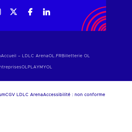
m
Accueil – LDLC Arena
OL.FR
Billetterie OL
ntreprises
OLPLAY
MYOL
ium
CGV LDLC Arena
Accessibilité : non conforme