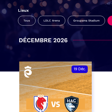
Lieux
Tous
LDLC Arena
Groupama Stadium
DÉCEMBRE 2026
19
Déc.