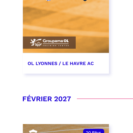
OL LYONNES / LE HAVRE AC
19 décembre 2026
date et heure à confirmer
FÉVRIER 2027
RÉSERVER