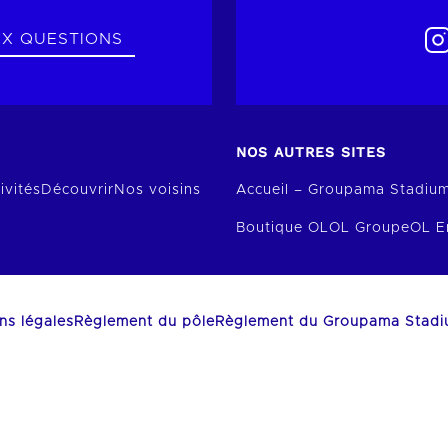
UX QUESTIONS
NOS AUTRES SITES
ivités
Découvrir
Nos voisins
Accueil – Groupama Stadiu
Boutique OL
OL Groupe
OL E
ns légales
Règlement du pôle
Règlement du Groupama Stad