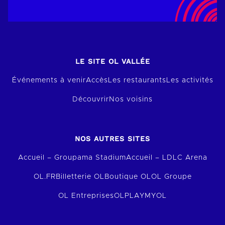
LE SITE OL VALLÉE
Événements à venir
Accès
Les restaurants
Les activités
Découvrir
Nos voisins
NOS AUTRES SITES
Accueil – Groupama Stadium
Accueil – LDLC Arena
OL.FR
Billetterie OL
Boutique OL
OL Groupe
OL Entreprises
OLPLAY
MYOL