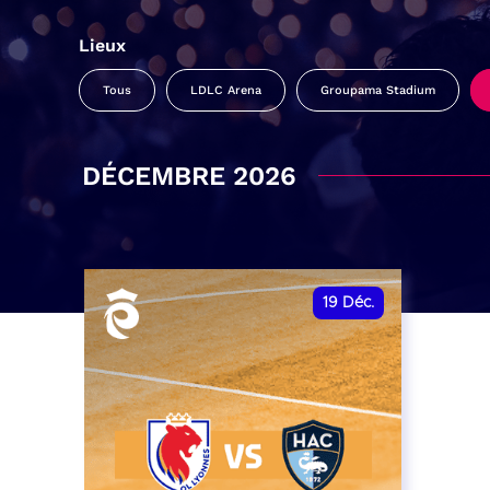
Lieux
Tous
LDLC Arena
Groupama Stadium
DÉCEMBRE 2026
19
Déc.