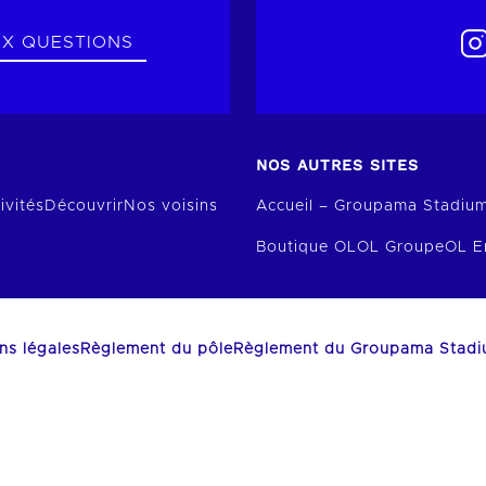
UX QUESTIONS
NOS AUTRES SITES
ivités
Découvrir
Nos voisins
Accueil – Groupama Stadiu
Boutique OL
OL Groupe
OL E
ns légales
Règlement du pôle
Règlement du Groupama Stad