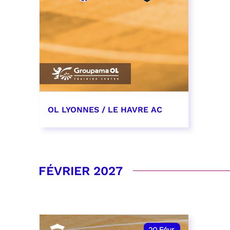
OL LYONNES / LE HAVRE AC
19 décembre 2026
date et heure à confirmer
FÉVRIER 2027
RÉSERVER