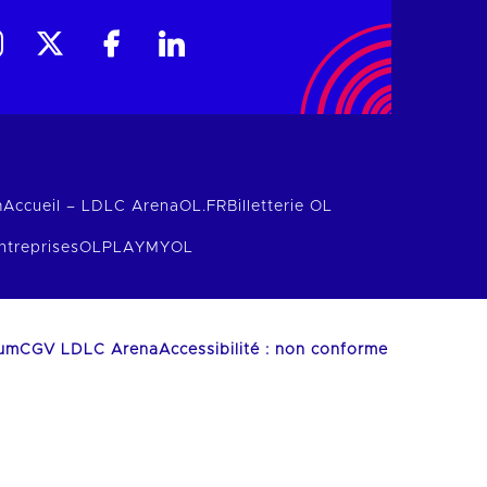
m
Accueil – LDLC Arena
OL.FR
Billetterie OL
ntreprises
OLPLAY
MYOL
ium
CGV LDLC Arena
Accessibilité : non conforme