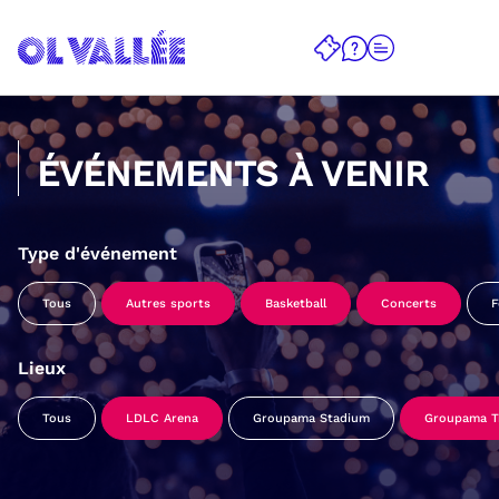
ÉVÉNEMENTS À VENIR
Type d'événement
Tous
Autres sports
Basketball
Concerts
F
Lieux
Tous
LDLC Arena
Groupama Stadium
Groupama Tr