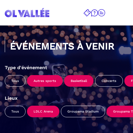
ÉVÉNEMENTS À VENIR
Type d'événement
Tous
Autres sports
Basketball
Concerts
F
Lieux
Tous
LDLC Arena
Groupama Stadium
Groupama Tr