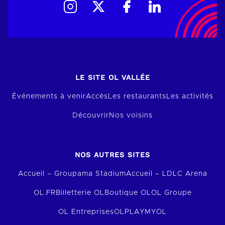
LE SITE OL VALLÉE
Événements à venir
Accès
Les restaurants
Les activités
Découvrir
Nos voisins
NOS AUTRES SITES
Accueil – Groupama Stadium
Accueil – LDLC Arena
OL.FR
Billetterie OL
Boutique OL
OL Groupe
OL Entreprises
OLPLAY
MYOL