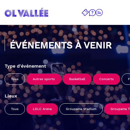
ÉVÉNEMENTS À VENIR
Type d'événement
Tous
Autres sports
Basketball
Concerts
F
Lieux
Tous
LDLC Arena
Groupama Stadium
Groupama Tr