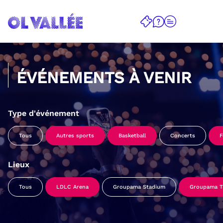
ÉVÉNEMENTS À VENIR
Type d'événement
Tous
Autres sports
Basketball
Concerts
F
Lieux
Tous
LDLC Arena
Groupama Stadium
Groupama Tr