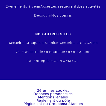
Événements à venir
Accès
Les restaurants
Les activités
Découvrir
Nos voisins
NOS AUTRES SITES
Accueil – Groupama Stadium
Accueil – LDLC Arena
OL.FR
Billetterie OL
Boutique OL
OL Groupe
OL Entreprises
OLPLAY
MYOL
Gérer mes cookies
Données personnelles
Mentions légales
Règlement du pôle
Règlement du Groupama Stadium