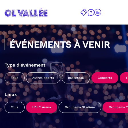
ÉVÉNEMENTS À VENIR
Type d'événement
Tous
Autres sports
Basketball
Concerts
F
Lieux
Tous
LDLC Arena
Groupama Stadium
Groupama Tr