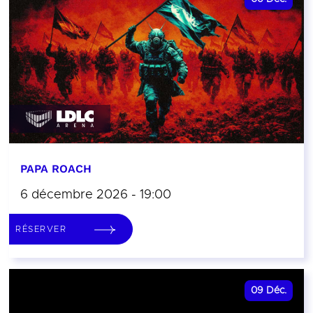
PAPA ROACH
6 décembre 2026 - 19:00
RÉSERVER
09
Déc.