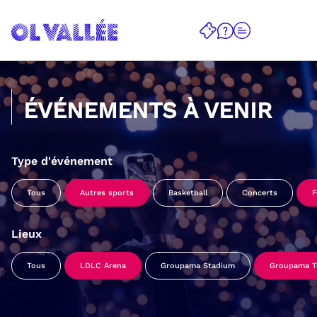
ÉVÉNEMENTS À VENIR
Type d'événement
Tous
Autres sports
Basketball
Concerts
F
Lieux
Tous
LDLC Arena
Groupama Stadium
Groupama Tr