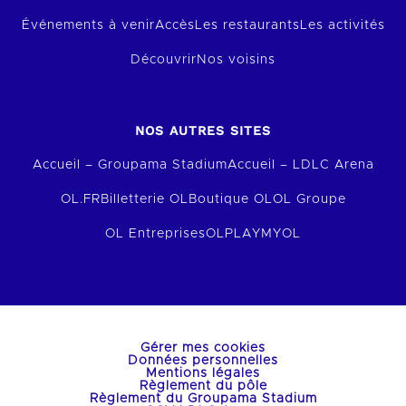
Événements à venir
Accès
Les restaurants
Les activités
Découvrir
Nos voisins
NOS AUTRES SITES
Accueil – Groupama Stadium
Accueil – LDLC Arena
OL.FR
Billetterie OL
Boutique OL
OL Groupe
OL Entreprises
OLPLAY
MYOL
Gérer mes cookies
Données personnelles
Mentions légales
Règlement du pôle
Règlement du Groupama Stadium