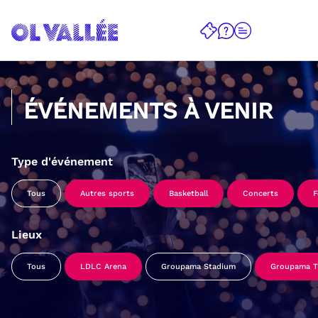
ÉVÉNEMENTS À VENIR
Type d'événement
Tous
Autres sports
Basketball
Concerts
F
Lieux
Tous
LDLC Arena
Groupama Stadium
Groupama Tr