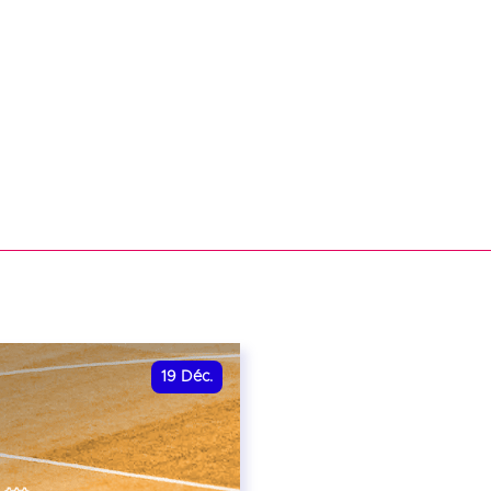
19
Déc.