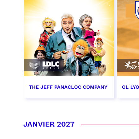
THE JEFF PANACLOC COMPANY
OL LY
13 décembre 2026 - 16:00
19 dé
date e
RÉSERVER
JANVIER 2027
RÉSER