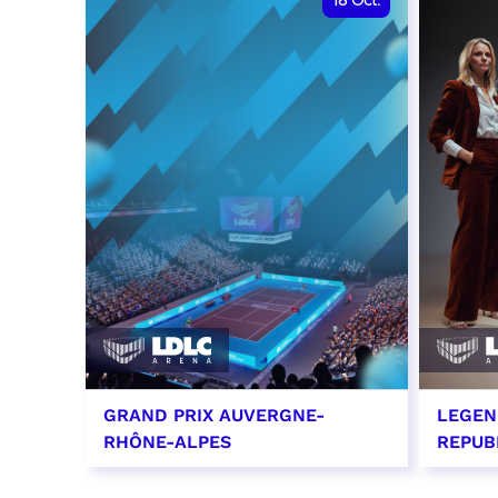
18
Oct.
GRAND PRIX AUVERGNE-
LEGEN
RHÔNE-ALPES
REPUB
18 octobre 2026 - 12:00
29 oc