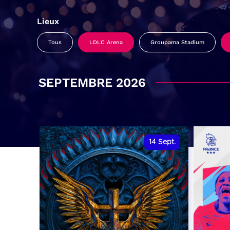
Lieux
Tous
LDLC Arena
Groupama Stadium
SEPTEMBRE 2026
14
Sept.