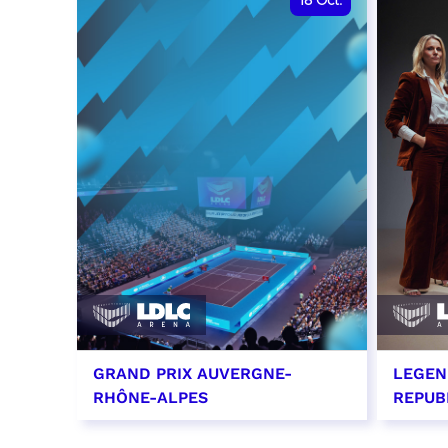
18
Oct.
GRAND PRIX AUVERGNE-
LEGEN
RHÔNE-ALPES
REPUB
18 octobre 2026 - 12:00
29 oc