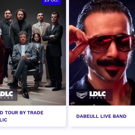
29
Oct.
D TOUR BY TRADE
DABEULL LIVE BAND
LIC
tobre 2026 - 20:00
31 octobre 2026 - 20: