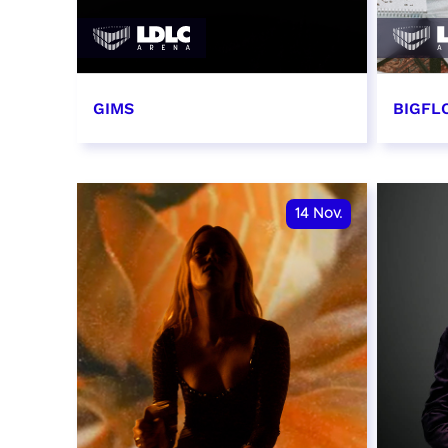
GIMS
BIGFLO
2 et 3 novembre 2026
6 et 
RÉSERVER
RÉSER
14
Nov.