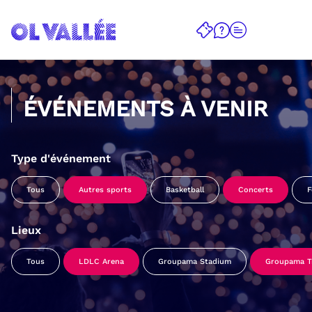
ÉVÉNEMENTS À VENIR
Type d'événement
Tous
Autres sports
Basketball
Concerts
F
Lieux
Tous
LDLC Arena
Groupama Stadium
Groupama Tr