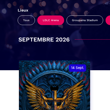
Lieux
Tous
LDLC Arena
Groupama Stadium
SEPTEMBRE 2026
14
Sept.