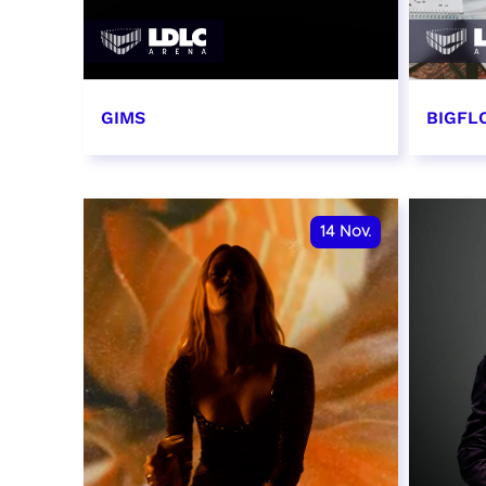
GIMS
BIGFLO
2 et 3 novembre 2026
6 et 
RÉSERVER
RÉSER
14
Nov.