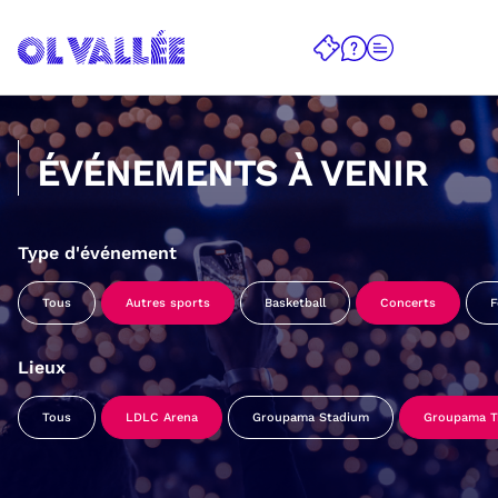
ÉVÉNEMENTS À VENIR
Type d'événement
Tous
Autres sports
Basketball
Concerts
F
Lieux
Tous
LDLC Arena
Groupama Stadium
Groupama Tr