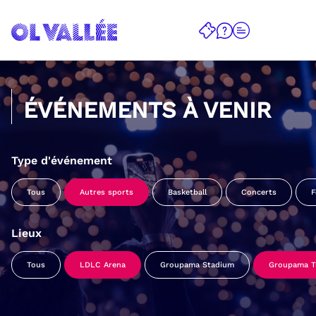
ÉVÉNEMENTS À VENIR
Type d'événement
Tous
Autres sports
Basketball
Concerts
F
Lieux
Tous
LDLC Arena
Groupama Stadium
Groupama Tr