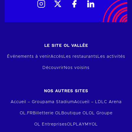
LE SITE OL VALLÉE
Événements à venir
Accès
Les restaurants
Les activités
Découvrir
Nos voisins
NOS AUTRES SITES
Accueil – Groupama Stadium
Accueil – LDLC Arena
OL.FR
Billetterie OL
Boutique OL
OL Groupe
OL Entreprises
OLPLAY
MYOL