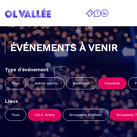
ÉVÉNEMENTS À VENIR
Type d'événement
Tous
Autres sports
Basketball
Concerts
F
Lieux
Tous
LDLC Arena
Groupama Stadium
Groupama Tr