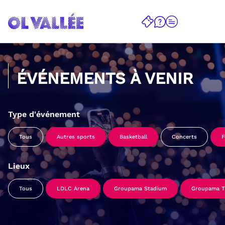
ÉVÉNEMENTS À VENIR
Type d'événement
Tous
Autres sports
Basketball
Concerts
F
Lieux
Tous
LDLC Arena
Groupama Stadium
Groupama Tr