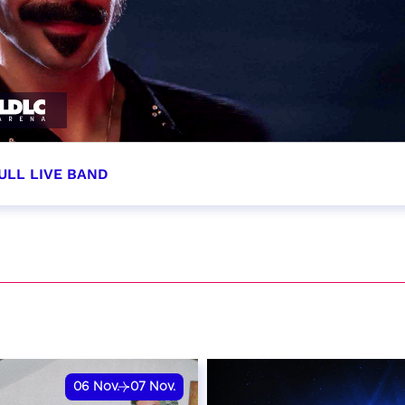
ULL LIVE BAND
tobre 2026 - 20:00
VER
06
Nov.
07
Nov.