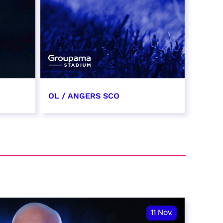
OL / ANGERS SCO
31 octobre 2026
date et heure à confirmer
RÉSERVER
11
Nov.