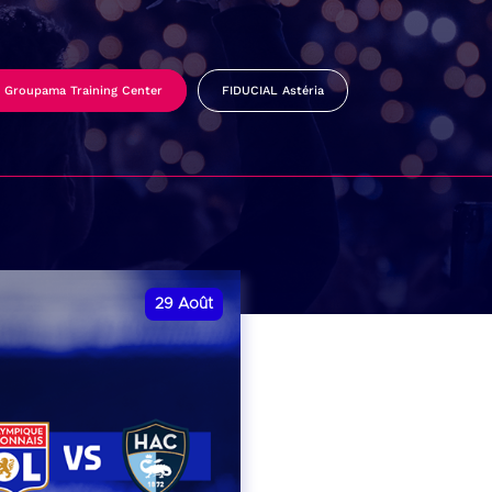
Groupama Training Center
FIDUCIAL Astéria
29
Août