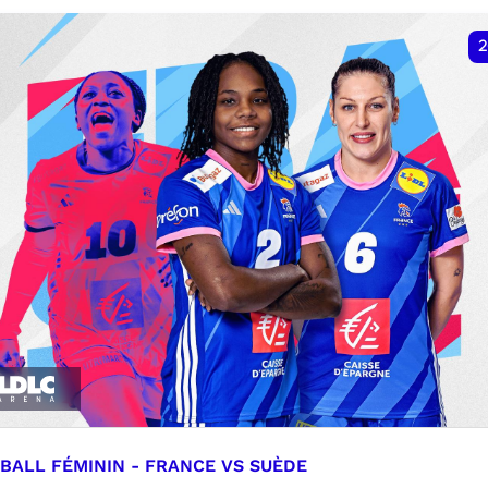
VER
RÉSERVER
2
BALL FÉMININ - FRANCE VS SUÈDE