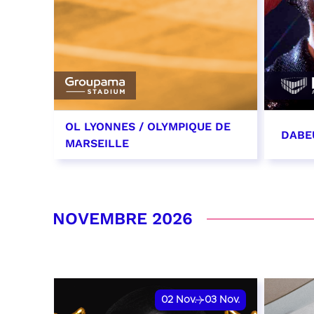
OL LYONNES / OLYMPIQUE DE
DABE
MARSEILLE
24 octobre 2026
31 oc
date et heure à confirmer
RÉSER
NOVEMBRE 2026
RÉSERVER
02
Nov.
03
Nov.