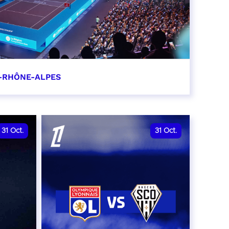
-RHÔNE-ALPES
0
31
Oct.
31
Oct.