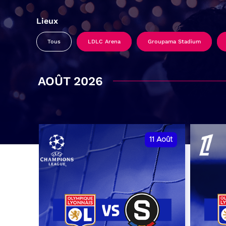
Lieux
Tous
LDLC Arena
Groupama Stadium
AOÛT 2026
11
Août