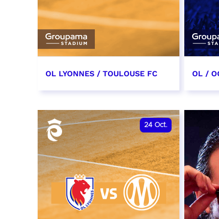
OL LYONNES / TOULOUSE FC
OL / O
3 octobre 2026
17 oc
date et heure à confirmer
date e
24
Oct.
RÉSERVER
RÉSER