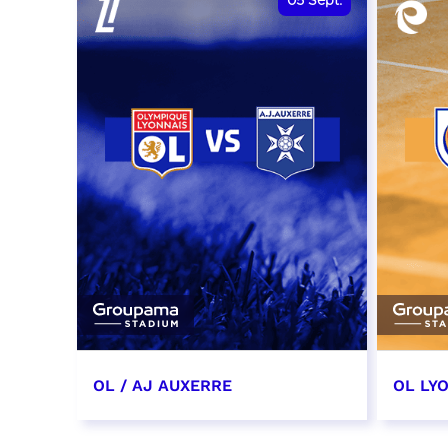
05
Sept.
OL / AJ AUXERRE
OL LYO
5 septembre 2026
12 sep