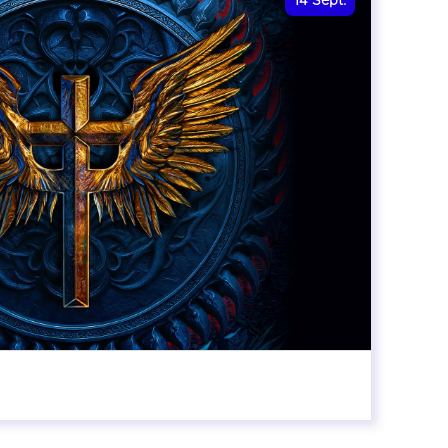
14
Sept.
20:00