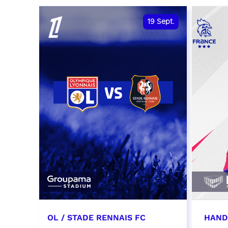
date et heure à confirmer
RÉSER
19
Sept.
RÉSERVER
OL / STADE RENNAIS FC
HAND