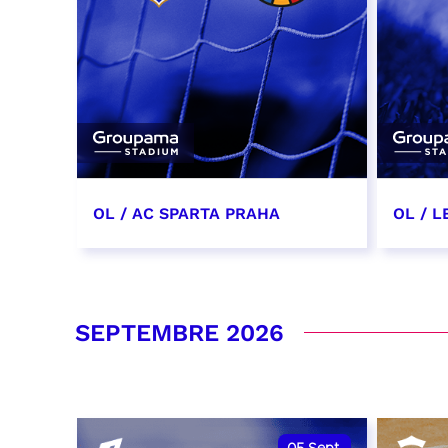
OL / AC SPARTA PRAHA
OL / L
11 août 2026 - 21:00
29 aoû
RÉSERVER
RÉSER
SEPTEMBRE 2026