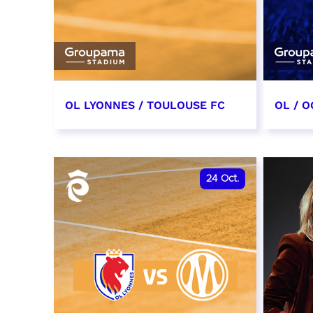
OL LYONNES / TOULOUSE FC
OL / O
3 octobre 2026
17 oc
date et heure à confirmer
date e
24
Oct.
RÉSERVER
RÉSER