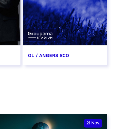
OL / ANGERS SCO
31 octobre 2026
date et heure à confirmer
RÉSERVER
21
Nov.