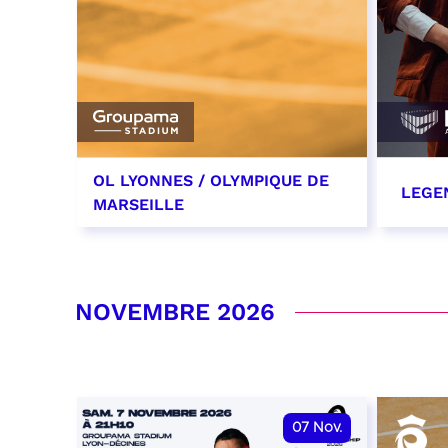
OL LYONNES / OLYMPIQUE DE
LEGE
MARSEILLE
24 octobre 2026
29 oc
date et heure à confirmer
RÉSER
NOVEMBRE 2026
RÉSERVER
07
Nov.