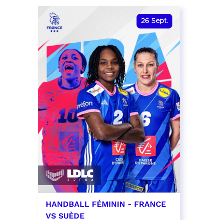
date et heure à confirmer
RÉSER
26
Sept.
RÉSERVER
HANDBALL FÉMININ - FRANCE
VS SUÈDE