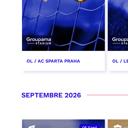
OL / AC SPARTA PRAHA
OL / L
11 août 2026 - 21:00
29 aoû
RÉSERVER
RÉSER
SEPTEMBRE 2026