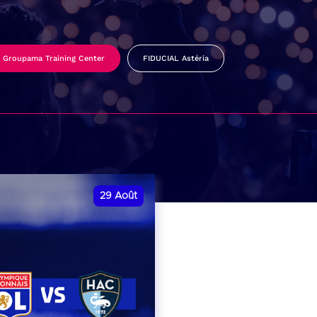
Groupama Training Center
FIDUCIAL Astéria
29
Août