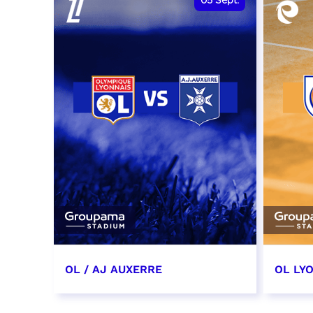
05
Sept.
OL / AJ AUXERRE
OL LYO
5 septembre 2026
12 sep