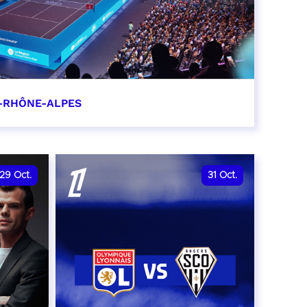
-RHÔNE-ALPES
0
29
Oct.
31
Oct.