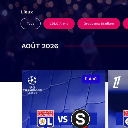
Lieux
Tous
LDLC Arena
Groupama Stadium
AOÛT 2026
11
Août