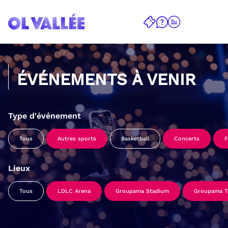
ÉVÉNEMENTS À VENIR
Type d'événement
Tous
Autres sports
Basketball
Concerts
F
Lieux
Tous
LDLC Arena
Groupama Stadium
Groupama Tr