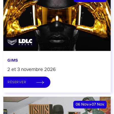
GIMS
2 et 3 novembre 2026
RÉSERVER
06
Nov.
07
Nov.