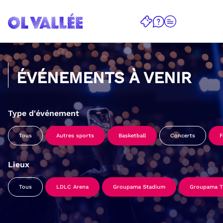
ÉVÉNEMENTS À VENIR
Type d'événement
Tous
Autres sports
Basketball
Concerts
F
Lieux
Tous
LDLC Arena
Groupama Stadium
Groupama Tr