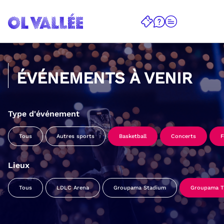
ÉVÉNEMENTS À VENIR
Type d'événement
Tous
Autres sports
Basketball
Concerts
F
Lieux
Tous
LDLC Arena
Groupama Stadium
Groupama Tr