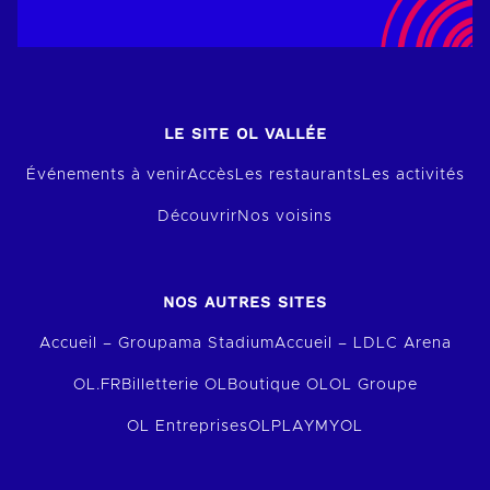
LE SITE OL VALLÉE
Événements à venir
Accès
Les restaurants
Les activités
Découvrir
Nos voisins
NOS AUTRES SITES
Accueil – Groupama Stadium
Accueil – LDLC Arena
OL.FR
Billetterie OL
Boutique OL
OL Groupe
OL Entreprises
OLPLAY
MYOL