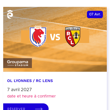
07
Avr.
OL LYONNES / RC LENS
7 avril 2027
date et heure à confirmer
RÉSERVER