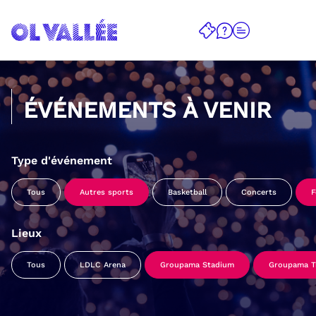
ÉVÉNEMENTS À VENIR
Type d'événement
Tous
Autres sports
Basketball
Concerts
F
Lieux
Tous
LDLC Arena
Groupama Stadium
Groupama Tr