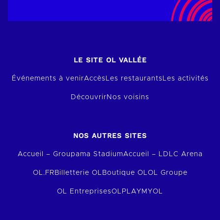
LE SITE OL VALLÉE
Événements à venir
Accès
Les restaurants
Les activités
Découvrir
Nos voisins
NOS AUTRES SITES
Accueil – Groupama Stadium
Accueil – LDLC Arena
OL.FR
Billetterie OL
Boutique OL
OL Groupe
OL Entreprises
OLPLAY
MYOL