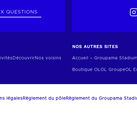
UX QUESTIONS
NOS AUTRES SITES
ivités
Découvrir
Nos voisins
Accueil – Groupama Stadiu
Boutique OL
OL Groupe
OL E
ns légales
Règlement du pôle
Règlement du Groupama Stad