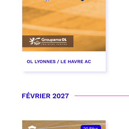
OL LYONNES / LE HAVRE AC
19 décembre 2026
date et heure à confirmer
FÉVRIER 2027
RÉSERVER