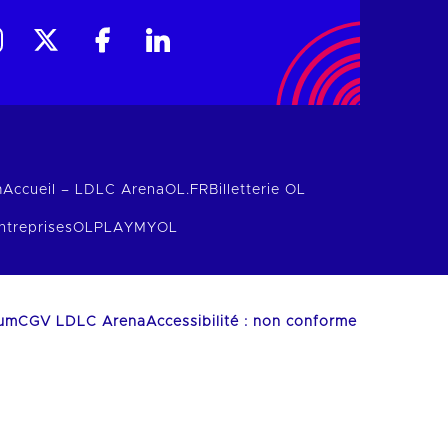
m
Accueil – LDLC Arena
OL.FR
Billetterie OL
ntreprises
OLPLAY
MYOL
ium
CGV LDLC Arena
Accessibilité : non conforme