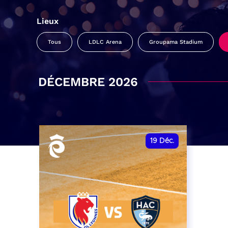
Lieux
Tous
LDLC Arena
Groupama Stadium
DÉCEMBRE 2026
19
Déc.