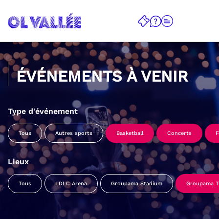
ÉVÉNEMENTS À VENIR
Type d'événement
Tous
Autres sports
Basketball
Concerts
F
Lieux
Tous
LDLC Arena
Groupama Stadium
Groupama Tr