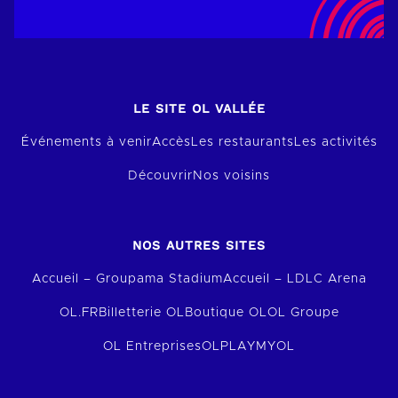
LE SITE OL VALLÉE
Événements à venir
Accès
Les restaurants
Les activités
Découvrir
Nos voisins
NOS AUTRES SITES
Accueil – Groupama Stadium
Accueil – LDLC Arena
OL.FR
Billetterie OL
Boutique OL
OL Groupe
OL Entreprises
OLPLAY
MYOL