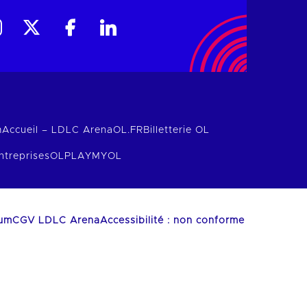
m
Accueil – LDLC Arena
OL.FR
Billetterie OL
ntreprises
OLPLAY
MYOL
ium
CGV LDLC Arena
Accessibilité : non conforme