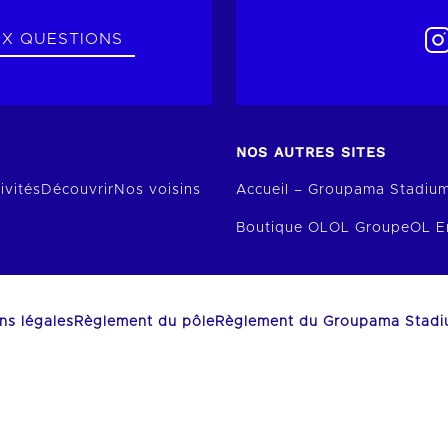
UX QUESTIONS
NOS AUTRES SITES
ivités
Découvrir
Nos voisins
Accueil – Groupama Stadiu
Boutique OL
OL Groupe
OL E
ns légales
Règlement du pôle
Règlement du Groupama Stad