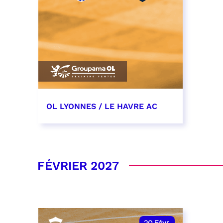
OL LYONNES / LE HAVRE AC
19 décembre 2026
date et heure à confirmer
FÉVRIER 2027
RÉSERVER