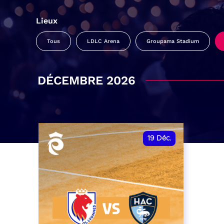
Lieux
Tous
LDLC Arena
Groupama Stadium
DÉCEMBRE 2026
19
Déc.