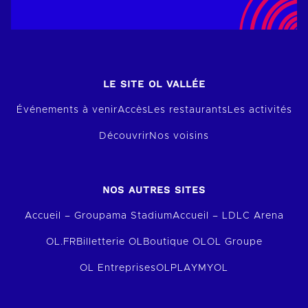
LE SITE OL VALLÉE
Événements à venir
Accès
Les restaurants
Les activités
Découvrir
Nos voisins
NOS AUTRES SITES
Accueil – Groupama Stadium
Accueil – LDLC Arena
OL.FR
Billetterie OL
Boutique OL
OL Groupe
OL Entreprises
OLPLAY
MYOL