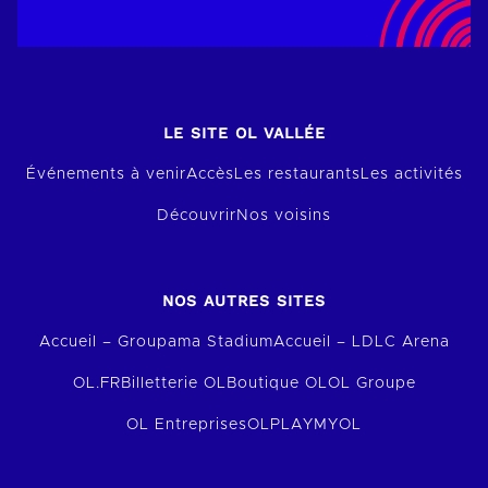
LE SITE OL VALLÉE
Événements à venir
Accès
Les restaurants
Les activités
Découvrir
Nos voisins
NOS AUTRES SITES
Accueil – Groupama Stadium
Accueil – LDLC Arena
OL.FR
Billetterie OL
Boutique OL
OL Groupe
OL Entreprises
OLPLAY
MYOL