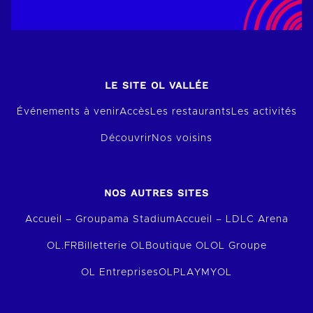
LE SITE OL VALLÉE
Événements à venir
Accès
Les restaurants
Les activités
Découvrir
Nos voisins
NOS AUTRES SITES
Accueil – Groupama Stadium
Accueil – LDLC Arena
OL.FR
Billetterie OL
Boutique OL
OL Groupe
OL Entreprises
OLPLAY
MYOL