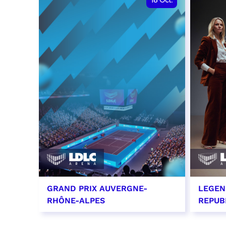
18
Oct.
GRAND PRIX AUVERGNE-
LEGEN
RHÔNE-ALPES
REPUB
18 octobre 2026 - 12:00
29 oc