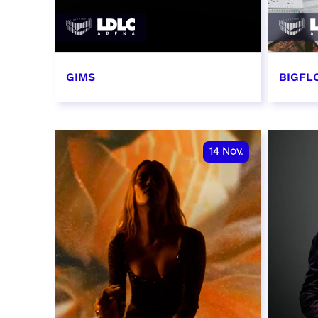
GIMS
BIGFLO
2 et 3 novembre 2026
6 et 
RÉSERVER
RÉSER
14
Nov.