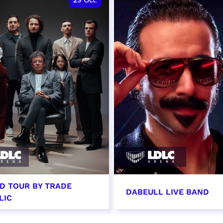
29
Oct.
D TOUR BY TRADE
DABEULL LIVE BAND
LIC
tobre 2026 - 20:00
31 octobre 2026 - 20: