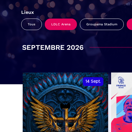
Lieux
Tous
LDLC Arena
Groupama Stadium
SEPTEMBRE 2026
14
Sept.